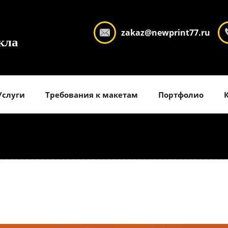
zakaz@newprint77.ru
кла
Услуги
Требования к макетам
Портфолио